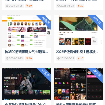
2026-05-25
10
2026-05-25
10
VIP免费
VIP免费
仿3500游戏源码大气H5游戏门户网站模板源码_帝国CMS
2026新版海螺影视主题模板M3.1全解密版
2026-05-25
10
2026-05-25
10
VIP免费
VIP免费
首涂第45套模板/苹果CMSv10仿爱奇艺模板
最新三端影视系统源码 附教程 苹果CMS