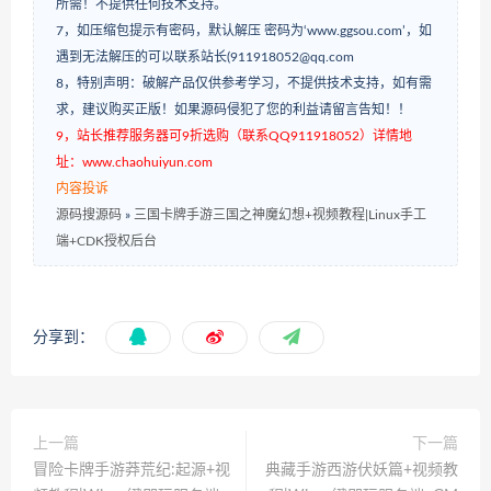
所需！不提供任何技术支持。
7，如压缩包提示有密码，默认解压 密码为‘www.ggsou.com’，如
遇到无法解压的可以联系站长(911918052@qq.com
8，特别声明：破解产品仅供参考学习，不提供技术支持，如有需
求，建议购买正版！如果源码侵犯了您的利益请留言告知！！
9，站长推荐服务器可9折选购（联系QQ911918052）详情地
址：www.chaohuiyun.com
内容投诉
源码搜源码
»
三国卡牌手游三国之神魔幻想+视频教程|Linux手工
端+CDK授权后台
分享到：
上一篇
下一篇
冒险卡牌手游莽荒纪:起源+视
典藏手游西游伏妖篇+视频教