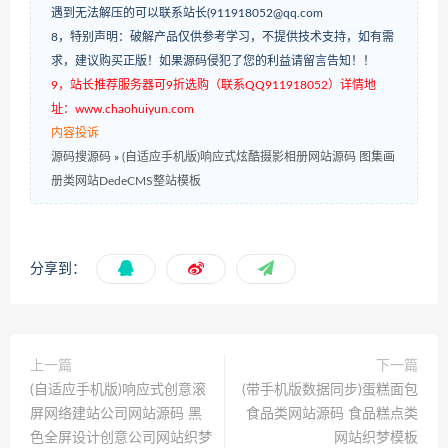
遇到无法解压的可以联系站长(911918052@qq.com
8，特别声明：破解产品仅供参考学习，不提供技术支持，如有需
求，建议购买正版！如果源码侵犯了您的利益请留言告知！！
9，站长推荐服务器可9折选购（联系QQ911918052）详情地
址：www.chaohuiyun.com
内容投诉
源码搜源码
»
(自适应手机版)响应式炫酷摄影相册网站源码 图集画
册类网站DedeCMS整站模板
分享到：
上一篇
下一篇
(自适应手机版)响应式创意滚
(带手机版数据同步)蛋糕面包
屏网络建站公司网站源码 黑
食品类网站源码 食品糕点类
色全屏设计创意公司网站织梦
网站织梦模板