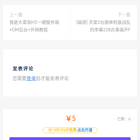
上一篇
下一篇
我是大富翁H5一键服务端
[端游] 天堂2台服单机版战乱
+GM后台+外网教程
的序幕228办事端开F
发表评论
您需要
登录
后才能发表评论
￥5
已售：0
VIP/SVIP免费
点击开通