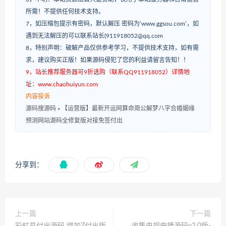
所需！不提供任何技术支持。
7，如压缩包提示有密码，默认解压 密码为‘www.ggsou.com’，如
遇到无法解压的可以联系站长(911918052@qq.com
8，特别声明：破解产品仅供参考学习，不提供技术支持，如有需
求，建议购买正版！如果源码侵犯了您的利益请留言告知！！
9，站长推荐服务器可9折选购（联系QQ911918052）详情地
址：www.chaohuiyun.com
内容投诉
源码搜源码
»
【运营版】最新开运网算命周公解梦八字合婚姻缘
预测网站源码全修复版对接免签付出
分享到：
上一篇
下一篇
彩虹易付出源码 增加Z付出版
收集电视曲播源码v2.0版-