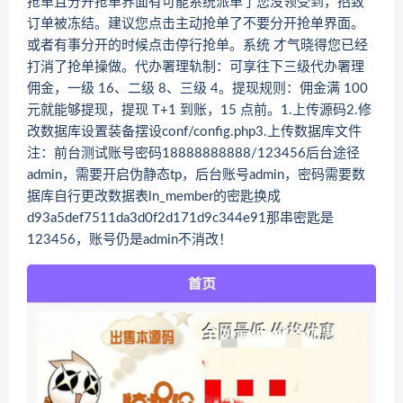
抢单且分开抢单界面有可能系统派单了您没领受到，招致
订单被冻结。建议您点击主动抢单了不要分开抢单界面。
或者有事分开的时候点击停行抢单。系统 才气晓得您已经
打消了抢单操做。代办署理轨制：可享往下三级代办署理
佣金，一级 16、二级 8、三级 4。提现规则：佣金满 100
元就能够提现，提现 T+1 到账，15 点前。1.上传源码2.修
改数据库设置装备摆设conf/config.php3.上传数据库文件
注：前台测试账号密码18888888888/123456后台途径
admin，需要开启伪静态tp，后台账号admin，密码需要数
据库自行更改数据表ln_member的密匙换成
d93a5def7511da3d0f2d171d9c344e91那串密匙是
123456，账号仍是admin不消改！