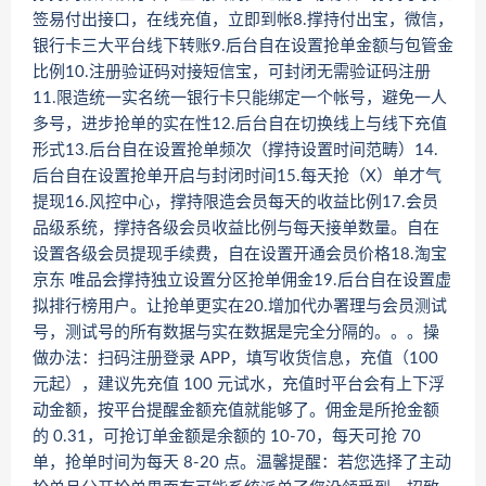
签易付出接口，在线充值，立即到帐8.撑持付出宝，微信，
银行卡三大平台线下转账9.后台自在设置抢单金额与包管金
比例10.注册验证码对接短信宝，可封闭无需验证码注册
11.限造统一实名统一银行卡只能绑定一个帐号，避免一人
多号，进步抢单的实在性12.后台自在切换线上与线下充值
形式13.后台自在设置抢单频次（撑持设置时间范畴）14.
后台自在设置抢单开启与封闭时间15.每天抢（X）单才气
提现16.风控中心，撑持限造会员每天的收益比例17.会员
品级系统，撑持各级会员收益比例与每天接单数量。自在
设置各级会员提现手续费，自在设置开通会员价格18.淘宝
京东 唯品会撑持独立设置分区抢单佣金19.后台自在设置虚
拟排行榜用户。让抢单更实在20.增加代办署理与会员测试
号，测试号的所有数据与实在数据是完全分隔的。。。操
做办法：扫码注册登录 APP，填写收货信息，充值（100
元起），建议先充值 100 元试水，充值时平台会有上下浮
动金额，按平台提醒金额充值就能够了。佣金是所抢金额
的 0.31，可抢订单金额是余额的 10-70，每天可抢 70
单，抢单时间为每天 8-20 点。温馨提醒：若您选择了主动