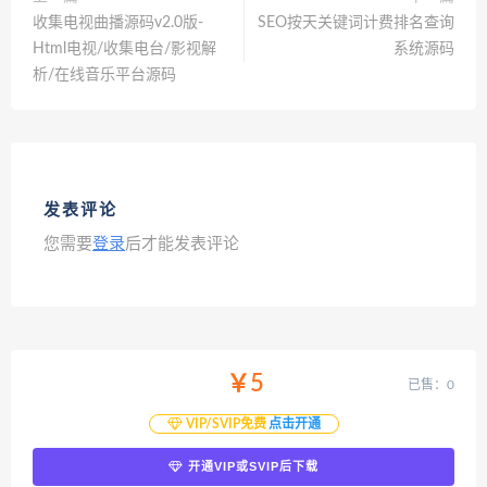
收集电视曲播源码v2.0版-
SEO按天关键词计费排名查询
Html电视/收集电台/影视解
系统源码
析/在线音乐平台源码
发表评论
您需要
登录
后才能发表评论
￥5
已售：0
VIP/SVIP免费
点击开通
开通VIP或SVIP后下载