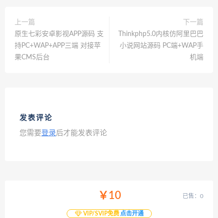
上一篇
下一篇
原生七彩安卓影视APP源码 支
Thinkphp5.0内核仿阿里巴巴
持PC+WAP+APP三端 对接苹
小说网站源码 PC端+WAP手
果CMS后台
机端
发表评论
您需要
登录
后才能发表评论
￥10
已售：0
VIP/SVIP免费
点击开通