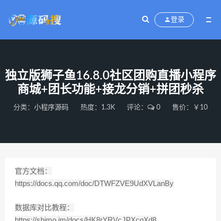
登录
独立版狮子鱼16.8.0社区团购直播小程序
商城+团长功能+接龙分销+拼团秒杀
分类：
小程序源码
热度：1.3K
评论：
0
售价：￥10
官方文档：
https://docs.qq.com/doc/DTWFZVE9UdXVLanBy
数据库对比教程：
https://shimo.im/docs/HK8rYRVcJPXcgXd8