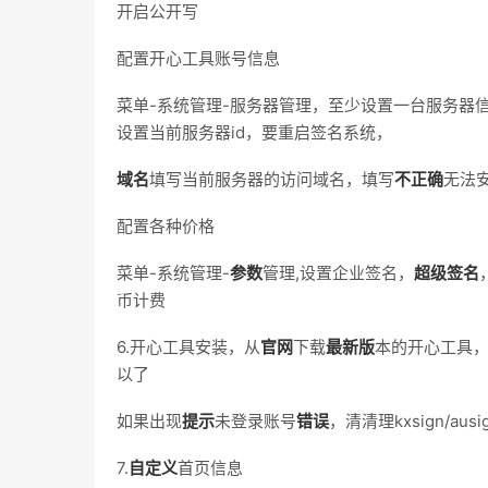
开启公开写
配置开心工具账号信息
菜单-系统管理-服务器管理，至少设置一台服务器信
设置当前服务器id，要重启签名系统，
域名
填写当前服务器的访问域名，填写
不正确
无法
配置各种价格
菜单-系统管理-
参数
管理,设置企业签名，
超级签名
币计费
6.开心工具安装，从
官网
下载
最新
版
本的开心工具
以了
如果出现
提示
未登录账号
错误
，清清理kxsign/au
7.
自定义
首页信息