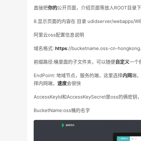
直接把
你的
公开页面，介绍页面等放入ROOT目录下
8.显示页面的内容在 目录 udidserver/webapps
阿里云oss配置信息说明
域名格式:
https
://bucketname.oss-cn-hong
前缀路径:桶里面的子文件夹，可以随便
自定义
一个例如
EndPoint: 地域节点，服务的端，这里选择
内网
端，
择内网端，
速度
会很快
AccessKeyId和AccessKeySecret是o
BucketName:oss桶的名字