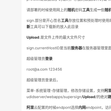
请部署的时候使用网上的
随机
密码
工具
生成
一
些
随
sign.部分是开心签名
工具
存放位置和预处理时使用
新
工具可以下载新的放入此目录
Upload
.是文件上传的最大文件尺寸
sign.currentHostID是当前
服务器
在服务器管理里面
超级管理员
登录
root@a.com 123456
超级管理员登录后，
菜单-系统管理-存储管理，修改存储设置，支持
阿
udidserver/webapps/supersign/
Upload
/的绝对
阿里
云配置的时候endpont选择
内网
endpoint