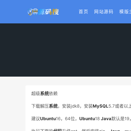
首页
网站源码
模版
超级
系统
依赖
下载解压
系统
，安装jdk8，安装
My
SQL
5.7或者以
建议
Ubuntu
16，64位，
Ubuntu
18
Java
默认是19