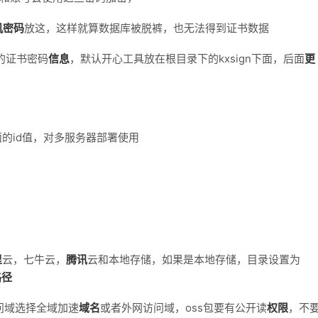
机密码
放这，这样就算数据库被脱裤，也无法得到证书数据
的证书密码
信息
，默认开心工具放在根目录下的kxsign下面，后面
更
的id值，对多服务器部署使用
里
云，七牛云，
腾讯
云和本地存储，如果是本地存储，目录设置为
路径
，访问域选择全域加速
域名
或者外网访问域，oss包要有公开读
权限
，不