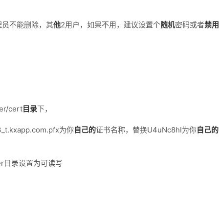
理员不能删除，其
他
2用户，如果不用，建议设置个
随机
密码或者
禁用
r/cert
目录
下，
_t.kxapp.com.pfx为你
自己的
证书名称，替换U4uNc8hI为你
自己的
rver目录设置为可读写