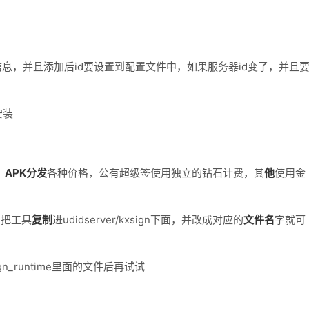
息，并且添加后id要设置到配置文件中，如果服务器id变了，并且
安装
，
APK
分发
各种价格，公有超级签使用独立的钻石计费，其
他
使用金
，把工具
复制
进udidserver/kxsign下面，并改成对应的
文件名
字就可
sign_runtime里面的文件后再试试