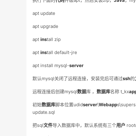
执行下面的
代码
升级apt，然后安装zip，
Java
，my
apt update
apt upgrade
apt
ins
tall zip
apt
ins
tall default-jre
apt install mysql-
server
默认mysql关闭了远程连接，安装完后可通过
ssh
的
远程连接后创建mysql
数据
库 ，
数据库
名称 t_kx
ap
初始
数据库
脚本位置udid
server
\
Web
app
s\supers
update.sql
把sql
文件
导入数据库中，默认系统有三个
用户
roo