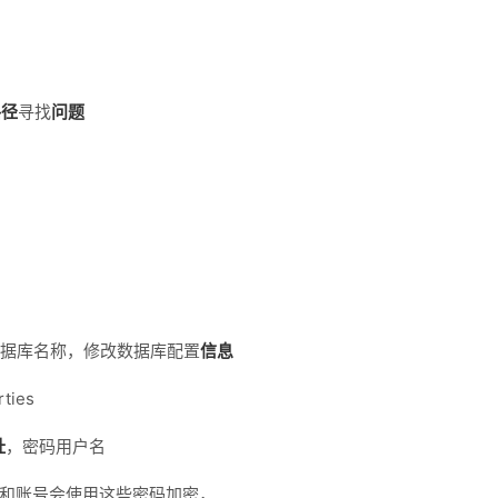
路径
寻找
问题
了数据库名称，修改数据库配置
信息
rties
址
，密码用户名
证书和账号会使用这些密码加密，