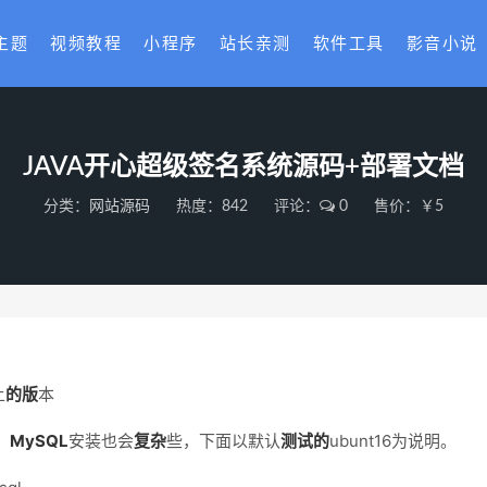
主题
视频教程
小程序
站长亲测
软件工具
影音小说
JAVA开心超级签名系统源码+部署文档
分类：
网站源码
热度：842
评论：
0
售价：￥5
上
的
版
本
，
My
SQL
安装也会
复杂
些，下面以默认
测试
的
ubunt16为说明。