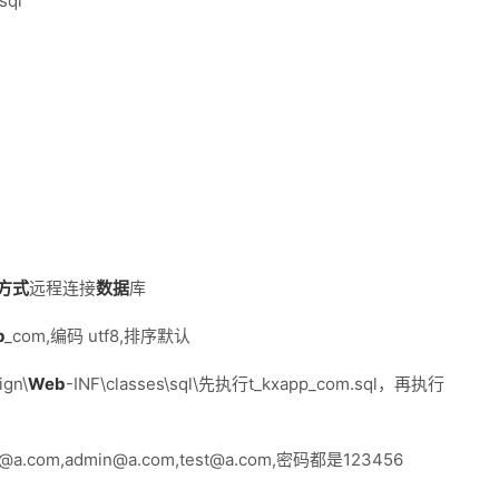
sql
方式
远程连接
数据
库
p
_com,编码 utf8,排序默认
ign\
Web
-INF\classes\sql\先执行t_kxapp_com.sql，再执行
t@a.com,admin@a.com,test@a.com,密码都是123456