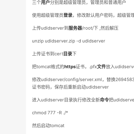
三个
用户
分别是超级管理员，管理员和普通用户
使用超级管理员
登录
，修改默认用户密码，超级管
上传udidserver到
服务器
/root/下 ,然后解压
unzip udidserver.zip -d udidserver
上传证书到cert
目录
下
把tomcat格式的
https
证书，.pfx
文件
放入udidserve
修改udidserver/config/server.xml，替换2694583
证书密码，保存后重新启动udidserver
进入udidserver目录执行修改全新
命令
把udidse
chmod 777 -R ./*
然后启动tomcat