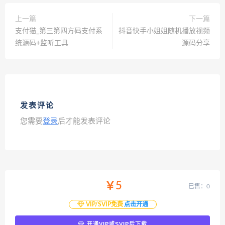
上一篇
下一篇
支付猫_第三第四方码支付系
抖音快手小姐姐随机播放视频
统源码+监听工具
源码分享
发表评论
您需要
登录
后才能发表评论
￥5
已售：0
VIP/SVIP免费
点击开通
开通VIP或SVIP后下载