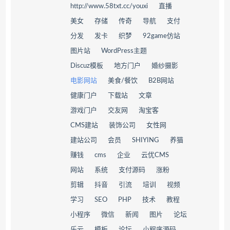
http://www.58txt.cc/youxi
直播
美女
存储
传奇
导航
支付
分发
发卡
织梦
92game仿站
图片站
WordPress主题
Discuz模板
地方门户
婚纱摄影
电影网站
美食/餐饮
B2B网站
健康门户
下载站
文章
游戏门户
交友网
淘宝客
CMS建站
装饰公司
女性网
建站公司
会员
SHIYING
养猫
赚钱
cms
企业
云优CMS
网站
系统
支付源码
涨粉
剪辑
抖音
引流
培训
视频
学习
SEO
PHP
技术
教程
小程序
微信
新闻
图片
论坛
乐云
模板
论坛
小程序源码