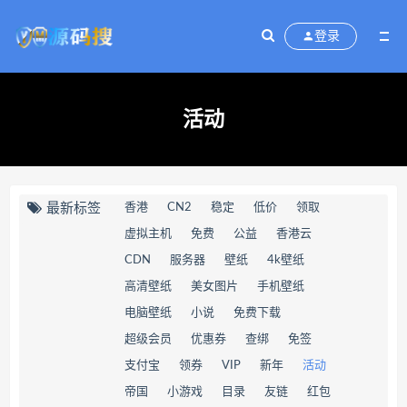
登录
活动
最新标签
香港
CN2
稳定
低价
领取
虚拟主机
免费
公益
香港云
CDN
服务器
壁纸
4k壁纸
高清壁纸
美女图片
手机壁纸
电脑壁纸
小说
免费下载
超级会员
优惠券
查绑
免签
支付宝
领券
VIP
新年
活动
帝国
小游戏
目录
友链
红包