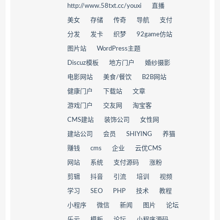
http://www.58txt.cc/youxi
直播
美女
存储
传奇
导航
支付
分发
发卡
织梦
92game仿站
图片站
WordPress主题
Discuz模板
地方门户
婚纱摄影
电影网站
美食/餐饮
B2B网站
健康门户
下载站
文章
游戏门户
交友网
淘宝客
CMS建站
装饰公司
女性网
建站公司
会员
SHIYING
养猫
赚钱
cms
企业
云优CMS
网站
系统
支付源码
涨粉
剪辑
抖音
引流
培训
视频
学习
SEO
PHP
技术
教程
小程序
微信
新闻
图片
论坛
乐云
模板
论坛
小程序源码