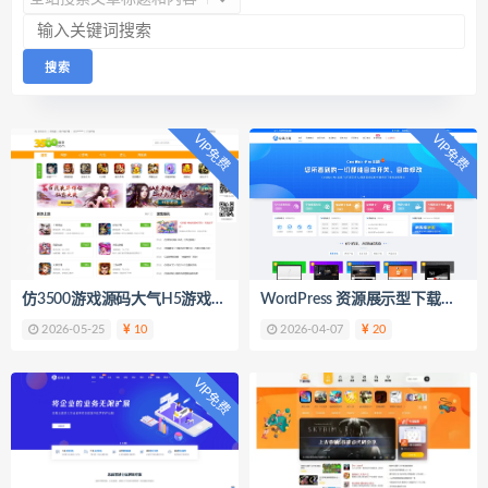
VIP免费
VIP免费
仿3500游戏源码大气H5游戏门户网站模板源码_帝国CMS
WordPress 资源展示型下载类主题 CeoMax-Pro v7.6 开心版
2026-05-25
10
2026-04-07
20
VIP免费