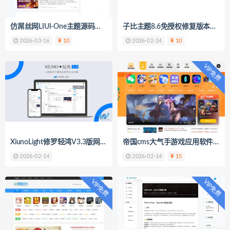
仿屌丝网LIUI-One主题源码WordPress焕新版模板博客网站源码
子比主题8.6免授权修复版本他来了
2026-03-16
10
2026-02-24
10
VIP免费
XiunoLight修罗轻鸿V3.3版网站源码修罗论坛主题分享资源远程搭建
帝国cms大气手游戏应用软件APP下载站整站源码二开模板/百度推送/sitemap/同步生成
2026-02-14
2026-02-14
15
VIP免费
VIP免费