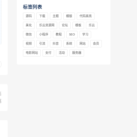
标签列表
源码
下载
主题
模版
代码高亮
美化
乐云资源网
论坛
模板
乐云
微信
小程序
教程
SEO
学习
视频
引流
抖音
系统
网站
会员
电影网站
支付
活动
服务器
篇
离