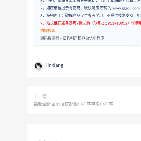
6，申明：本站资源出售只是赞助，仅用于本站服务器和日
7，如压缩包提示有密码，默认解压 密码为‘www.ggsou.com
8，特别声明：破解产品仅供参考学习，不提供技术支持，
9，站长推荐服务器可9折选购（联系QQ911918052）详情地址：w
内容投诉
源码搜源码
»
猫狗叫声模拟微信小程序
linxiang
上一篇
最新全解密无授权影视小程序电影小程序