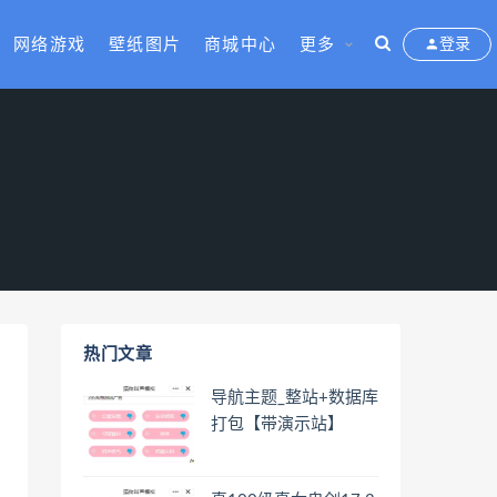
网络游戏
壁纸图片
商城中心
更多
登录
热门文章
导航主题_整站+数据库
打包【带演示站】