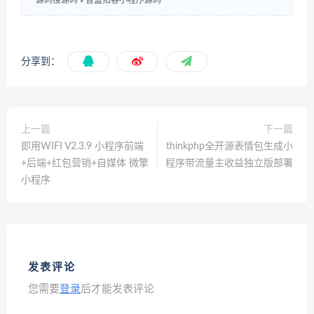
源码搜源码
»
盲盒拓客小程序源码
分享到：
上一篇
下一篇
即用WIFI V2.3.9 小程序前端
thinkphp全开源表情包生成小
+后端+红包营销+自媒体 微擎
程序带流量主收益独立版部署
小程序
发表评论
您需要
登录
后才能发表评论