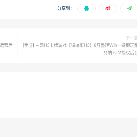
分享到：
下一
+运营后
[手游] 三网H5卡牌游戏【镇魂街H5】8月整理Win一键即玩
务端+GM授权后