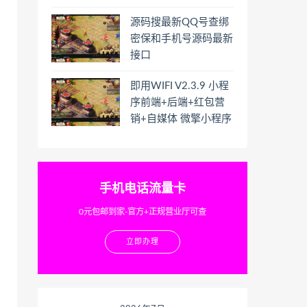
源码搜最新QQ号查绑
密保和手机号源码最新
接口
即用WIFI V2.3.9 小程
序前端+后端+红包营
销+自媒体 微擎小程序
手机电话流量卡
0元包邮到家-官方+正规营业厅可查
立即办理