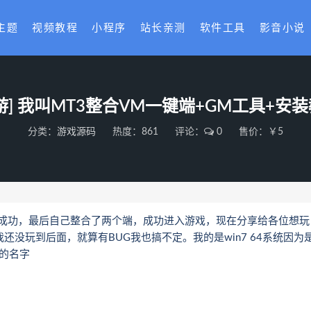
主题
视频教程
小程序
站长亲测
软件工具
影音小说
游] 我叫MT3整合VM一键端+GM工具+安
分类：
游戏源码
热度：861
评论：
0
售价：￥5
不成功，最后自己整合了两个端，成功进入游戏，现在分享给各位想玩
还没玩到后面，就算有BUG我也搞不定。我的是win7 64系统因为
的名字