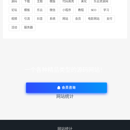
源码
下载
主题
模版
代码高亮
美化
乐云资源网
论坛
模板
乐云
微信
小程序
教程
SEO
学习
视频
引流
抖音
系统
网站
会员
电影网站
支付
活动
服务器
一个各种精品类型的源码网站！
会员咨询
网站统计
网站统计