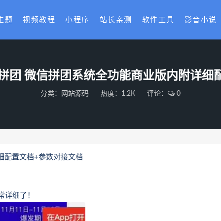
主题
视频教程
小程序
站长亲测
软件工具
影音小说
D拼团 微信拼团系统全功能商业版内附详细
分类：
网站源码
热度：1.2K
评论：
0
细配置文档+参数对接文档
常详细了！