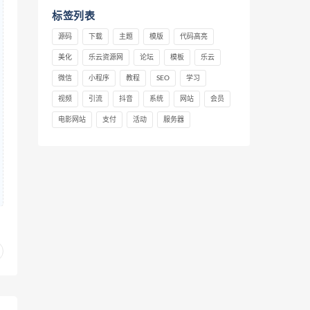
标签列表
源码
下载
主题
模版
代码高亮
美化
乐云资源网
论坛
模板
乐云
微信
小程序
教程
SEO
学习
视频
引流
抖音
系统
网站
会员
电影网站
支付
活动
服务器