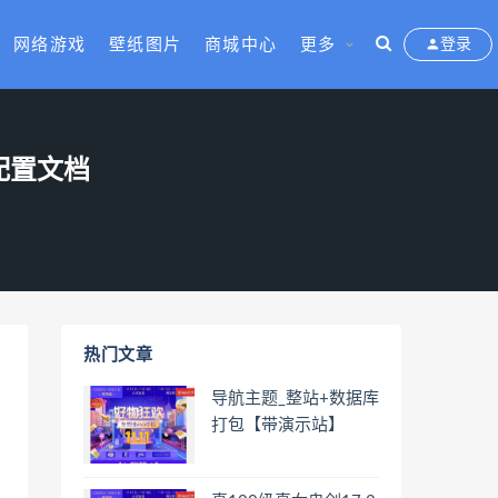
网络游戏
壁纸图片
商城中心
更多
登录
配置文档
热门文章
导航主题_整站+数据库
打包【带演示站】