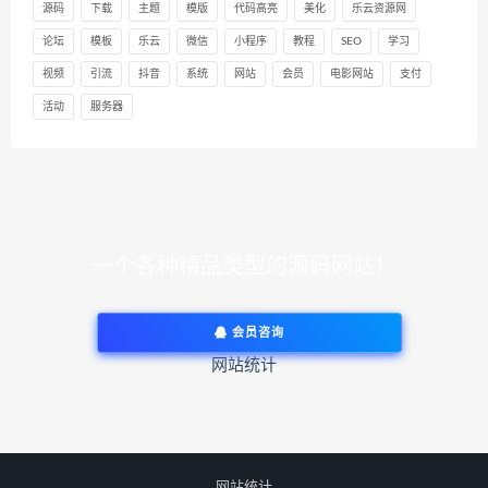
源码
下载
主题
模版
代码高亮
美化
乐云资源网
论坛
模板
乐云
微信
小程序
教程
SEO
学习
视频
引流
抖音
系统
网站
会员
电影网站
支付
活动
服务器
一个各种精品类型的源码网站！
会员咨询
网站统计
网站统计