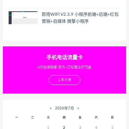
即用WIFI V2.3.9 小程序前端+后端+红包
营销+自媒体 微擎小程序
手机电话流量卡
0元包邮到家-官方+正规营业厅可查
立即办理
«
2026年7月
»
一
二
三
四
五
六
日
1
2
3
4
5