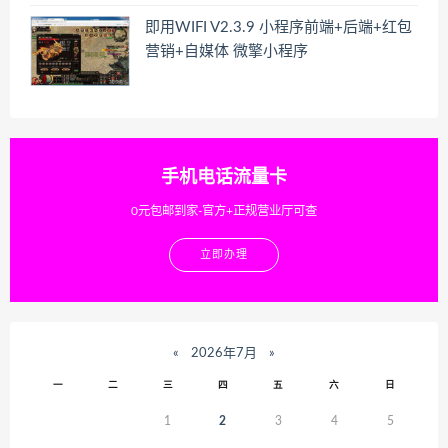
即用WIFI V2.3.9 小程序前端+后端+红包
营销+自媒体 微擎小程序
手机电话流量卡
0元包邮到家-官方+正规营业厅可查
立即办理
«
2026年7月
»
一
二
三
四
五
六
日
1
2
3
4
5