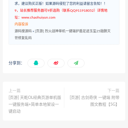
求，建议购买正版！如果源码侵犯了您的利益请留言告知！！
9，站长推荐服务器可9折选购（联系QQ911918052）详情地
址：www.chaohuiyun.com
内容投诉
源码搜源码
»
[页游] 烈火战神单机一键端护盾足迹玉玺25翅膀灭
世修复乱码
分享到：
上一篇
下一篇
[页游] 天乾OL经典页游单机版
[页游] 古剑奇侠 一键端 附带
一键服务端+简单本地架设一
图文教程【5G】
键启动