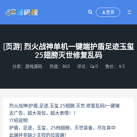
登录
[页游] 烈火战神单机一键端护盾足迹玉玺
25翅膀灭世修复乱码
分类：
游戏源码
热度：863
评论：
0
售价：￥5
烈火战神(护盾.足迹.玉玺.25翅膀.灭世.修复乱码)一键端
去广告，超大背包，超大表情！！
介绍说明:
护盾，足迹，玉玺，25档翅膀，灭世装备，尽在其中
此端并非缺少主控的垃圾端！