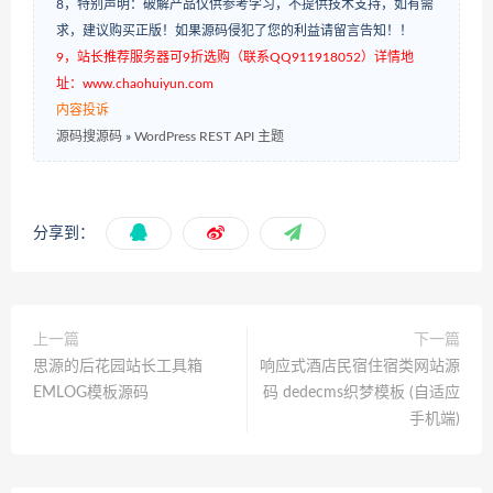
8，特别声明：破解产品仅供参考学习，不提供技术支持，如有需
求，建议购买正版！如果源码侵犯了您的利益请留言告知！！
9，站长推荐服务器可9折选购（联系QQ911918052）详情地
址：www.chaohuiyun.com
内容投诉
源码搜源码
»
WordPress REST API 主题
分享到：
上一篇
下一篇
思源的后花园站长工具箱
响应式酒店民宿住宿类网站源
EMLOG模板源码
码 dedecms织梦模板 (自适应
手机端)