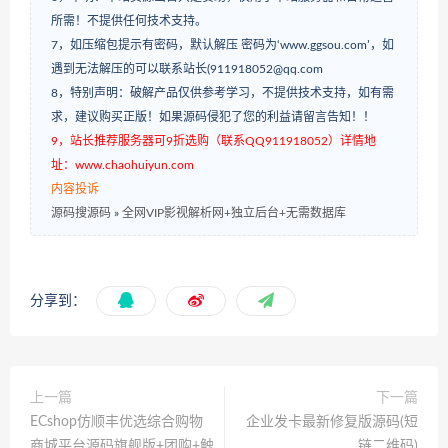
所需！不提供任何技术支持。
7，如压缩包提示有密码，默认解压 密码为‘www.ggsou.com’，如
遇到无法解压的可以联系站长(911918052@qq.com
8，特别声明：破解产品仅供参考学习，不提供技术支持，如有需
求，建议购买正版！如果源码侵犯了您的利益请留言告知！！
9，站长推荐服务器可9折选购（联系QQ911918052）详情地
址：www.chaohuiyun.com
内容投诉
源码搜源码
»
全网VIP影视解析网+独立后台+无需数据库
分享到：
上一篇
下一篇
ECshop仿顺丰优选综合购物
企业发卡最新修复版源码(短
商城平台源码旗舰版+团购+触
链二维码)