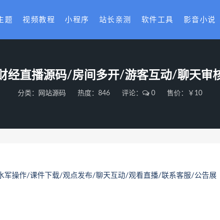
主题
视频教程
小程序
站长亲测
软件工具
影音小说
财经直播源码/房间多开/游客互动/聊天审
分类：
网站源码
热度：846
评论：
0
售价：￥10
水军操作/课件下载/观点发布/聊天互动/观看直播/联系客服/公告展