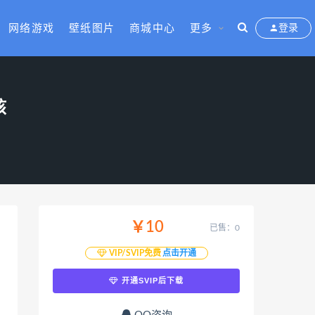
网络游戏
壁纸图片
商城中心
更多
登录
核
￥10
已售：0
VIP/SVIP免费
点击开通
开通SVIP后下载