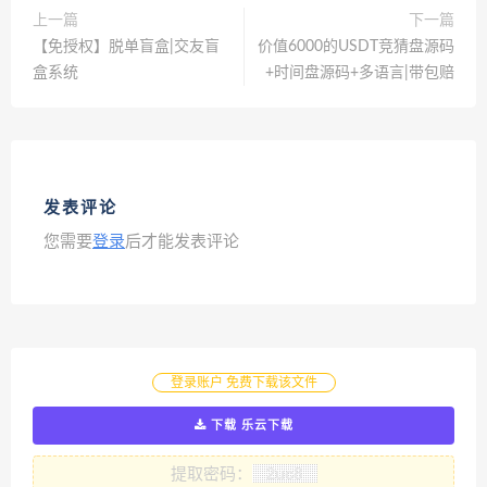
上一篇
下一篇
【免授权】脱单盲盒|交友盲
价值6000的USDT竞猜盘源码
盒系统
+时间盘源码+多语言|带包赔
发表评论
您需要
登录
后才能发表评论
登录账户 免费下载该文件
下载 乐云下载
提取密码：