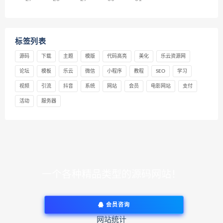
标签列表
源码
下载
主题
模版
代码高亮
美化
乐云资源网
论坛
模板
乐云
微信
小程序
教程
SEO
学习
视频
引流
抖音
系统
网站
会员
电影网站
支付
活动
服务器
一个各种精品类型的源码网站！
会员咨询
网站统计