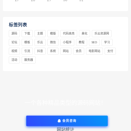
27
28
29
30
31
标签列表
源码
下载
主题
模版
代码高亮
美化
乐云资源网
论坛
模板
乐云
微信
小程序
教程
SEO
学习
视频
引流
抖音
系统
网站
会员
电影网站
支付
活动
服务器
一个各种精品类型的源码网站！
会员咨询
网站统计