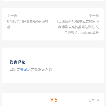
上一篇
下一篇
B75典范门户贸易版discuz模
(自适应手机版)响应式极简小
板
我博客自媒体类网站源码 文
章博客类pbootcms模板
发表评论
您需要
登录
后才能发表评论
￥5
已售：0