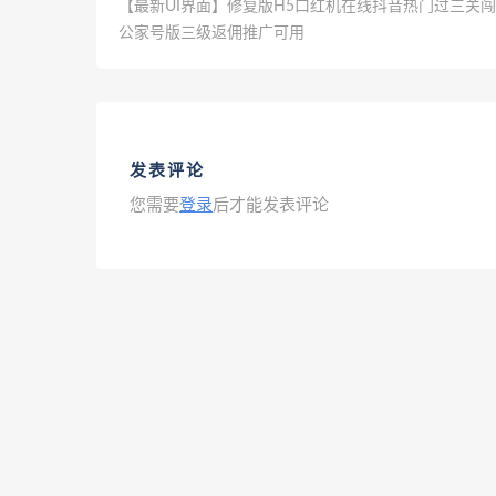
【最新UI界面】修复版H5口红机在线抖音热门过三关
公家号版三级返佣推广可用
发表评论
您需要
登录
后才能发表评论