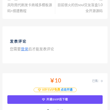
风吹雨代刷发卡商城多模板源
目前很火的仿soul交友盲盒1.0
码+搭建教程
全开源源码
发表评论
您需要
登录
后才能发表评论
￥10
已售：0
VIP/SVIP免费
点击开通
开通SVIP后下载