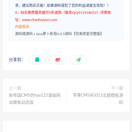
求，建议购买正版！如果源码侵犯了您的利益请留言告知！！
9，站长推荐服务器可9折选购（联系QQ911918052）详情地
址：www.chaohuiyun.com
内容投诉
源码搜源码
»
Java萝卜影视4.0.5源码【完美修复完整版】
分享到：
上一篇
下一篇
新帝国CMS仿hao123漫画网
苹果CMSXG013主题模板源
站模板动态版
码