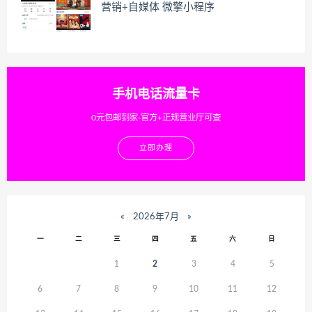
营销+自媒体 微擎小程序
手机电话流量卡
0元包邮到家-官方+正规营业厅可查
立即办理
«
2026年7月
»
一
二
三
四
五
六
日
1
2
3
4
5
6
7
8
9
10
11
12