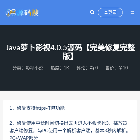
登录
Java萝卜影视4.0.5源码【完美修复完整
版】
分类：
影视小说
热度：1K
评论：
0
售价：￥10
1、修复支持https打包功能
2、修复使用中长时间切换出去再进入不会卡死3、播放器
客户端修复，与PC使用一个解析客户端，基本3秒内解析。
PC+WAP部分