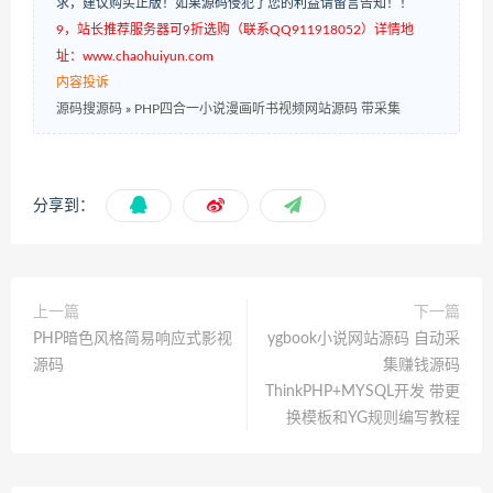
求，建议购买正版！如果源码侵犯了您的利益请留言告知！！
9，站长推荐服务器可9折选购（联系QQ911918052）详情地
址：www.chaohuiyun.com
内容投诉
源码搜源码
»
PHP四合一小说漫画听书视频网站源码 带采集
分享到：
上一篇
下一篇
PHP暗色风格简易响应式影视
ygbook小说网站源码 自动采
源码
集赚钱源码
ThinkPHP+MYSQL开发 带更
换模板和YG规则编写教程