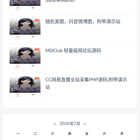
SummerAdmin
随机美图，抖音微博图，附带演示站
MDClub 轻量级网论坛源码
CC网易直播全站采集PHP源码,附带演示
站
«
2026年7月
»
一
二
三
四
五
六
日