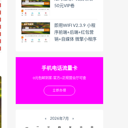
50元VIP卷
即用WIFI V2.3.9 小程
序前端+后端+红包营
销+自媒体 微擎小程序
手机电话流量卡
0元包邮到家-官方+正规营业厅可查
立即办理
«
2026年7月
»
一
二
三
四
五
六
日