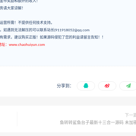
有金币奖励和额外的收入！
服务请大家谅解！
常运营所需！不提供任何技术支持。
’，如遇到无法解压的可以联系站长(911918052@qq.com
如有需求，建议购买正版！如果源码侵犯了您的利益请留言告知！！
ww.chaohuiyun.com
分享到：
下一
鱼转转鲨鱼台子最新十三合一源码 未加