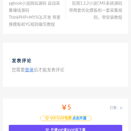
ygbook小说网站源码 自动采
狂雨1.2.2小说CMS系统源码
集赚钱源码
带两套优化模板和一套采集规
ThinkPHP+MYSQL开发 带更
则，带安装教程
换模板和YG规则编写教程
发表评论
您需要
登录
后才能发表评论
￥5
已售：0
VIP/SVIP免费
点击开通
开通VIP或SVIP后下载