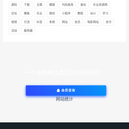
源码
下载
主题
模版
代码高亮
美化
乐云资源网
论坛
模板
乐云
微信
小程序
教程
SEO
学习
视频
引流
抖音
系统
网站
会员
电影网站
支付
活动
服务器
一个各种精品类型的源码网站！
会员咨询
网站统计