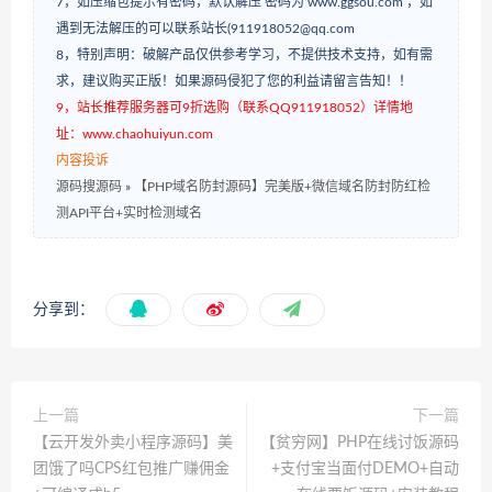
7，如压缩包提示有密码，默认解压 密码为‘www.ggsou.com’，如
遇到无法解压的可以联系站长(911918052@qq.com
8，特别声明：破解产品仅供参考学习，不提供技术支持，如有需
求，建议购买正版！如果源码侵犯了您的利益请留言告知！！
9，站长推荐服务器可9折选购（联系QQ911918052）详情地
址：www.chaohuiyun.com
内容投诉
源码搜源码
»
【PHP域名防封源码】完美版+微信域名防封防红检
测API平台+实时检测域名
分享到：
上一篇
下一篇
【云开发外卖小程序源码】美
【贫穷网】PHP在线讨饭源码
团饿了吗CPS红包推广赚佣金
+支付宝当面付DEMO+自动