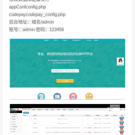
appConfconfig.php
codepaycodepay_config.php
后台地址：域名/admin
账号：admin 密码：123456