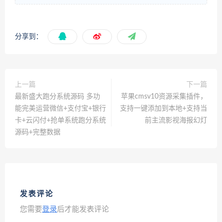
分享到：
上一篇
下一篇
最新盛大跑分系统源码 多功
苹果cmsv10资源采集插件，
能完美运营微信+支付宝+银行
支持一键添加到本地+支持当
卡+云闪付+抢单系统跑分系统
前主流影视海报幻灯
源码+完整数据
发表评论
您需要
登录
后才能发表评论