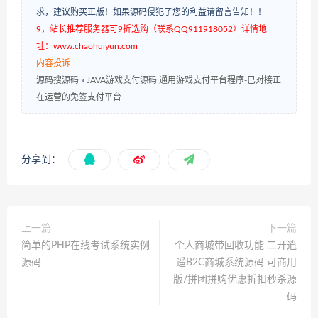
求，建议购买正版！如果源码侵犯了您的利益请留言告知！！
9，站长推荐服务器可9折选购（联系QQ911918052）详情地
址：www.chaohuiyun.com
内容投诉
源码搜源码
»
JAVA游戏支付源码 通用游戏支付平台程序-已对接正
在运营的免签支付平台
分享到：
上一篇
下一篇
简单的PHP在线考试系统实例
个人商城带回收功能 二开逍
源码
遥B2C商城系统源码 可商用
版/拼团拼购优惠折扣秒杀源
码