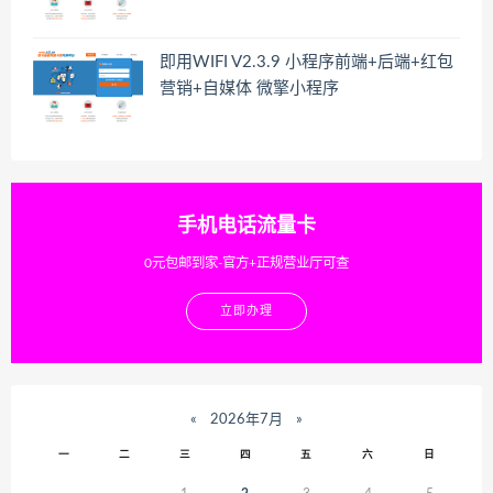
即用WIFI V2.3.9 小程序前端+后端+红包
营销+自媒体 微擎小程序
手机电话流量卡
0元包邮到家-官方+正规营业厅可查
立即办理
«
2026年7月
»
一
二
三
四
五
六
日