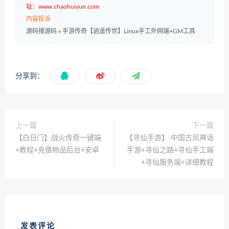
址：www.chaohuiyun.com
内容投诉
源码搜源码
»
手游传奇【逍遥传世】Linux手工外网端+GM工具
分享到：
上一篇
下一篇
【白日门】战火传奇一键端
【寻仙手游】 中国古风神话
+教程+充值物品后台+安卓
手游+寻仙之路+寻仙手工端
+寻仙服务端+详细教程
发表评论