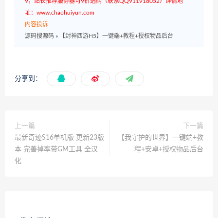
9，站长推荐服务器可9折选购（联系QQ911918052）详情地
址：www.chaohuiyun.com
内容投诉
源码搜源码
»
【封神西游H5】一键端+教程+授权物品后台
分享到：
上一篇
下一篇
最新奇迹S16单机版 更新23版
【我守护的世界】一键端+教
本 完善掉率带GM工具 全汉
程+安卓+授权物品后台
化