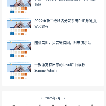
源码
2022全新二级域名分发系统PHP源码_附
安装教程
随机美图，抖音微博图，附带演示站
一款漂亮有质感的Layui后台模板
SummerAdmin
«
2026年7月
»
一
二
三
四
五
六
日