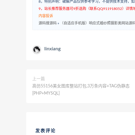
8，特别声明：破解产品仅供参考学习，不提供技术支持，
9，站长推荐服务器可9折选购（联系QQ911918052）详情地址：w
内容投诉
源码搜源码
»
（自适应手机版）响应式婚纱照摄影类网站源码
linxiang
上一篇
高仿55156美女图库整站打包,3万条内容+TAG伪静态
[PHP+MYSQL]
发表评论