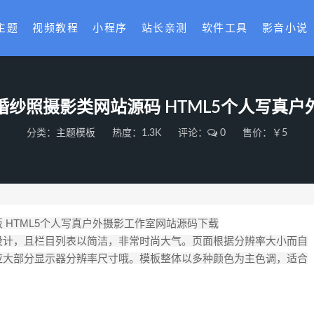
主题
视频教程
小程序
站长亲测
软件工具
影音小说
纱照摄影类网站源码 HTML5个人写真
分类：
主题模板
热度：1.3K
评论：
0
售价：￥5
HTML5个人写真户外摄影工作室网站源码下载
设计，且栏目列表以简洁，非常时尚大气。页面根据分辨率大小而自
应大部分显示器分辨率尺寸哦。模板整体以多种颜色为主色调，适合