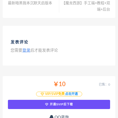
最新暗黑我本沉默天启版本
【魔龙西游】手工端+教程+双
端+后台
发表评论
您需要
登录
后才能发表评论
￥10
已售：0
VIP/SVIP免费
点击开通
开通SVIP后下载
QQ咨询