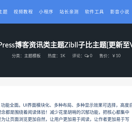
主题
视频教程
小程序
站长亲测
软件工具
影音小说
Press博客资讯类主题Zibll子比主题[更新至V5
分类：
主题模板
热度：1K
评论：
0
售价：￥10
雅、功能全面。UI界面模块化、多种布局、多种显示效果可选择，高度
理念都是围绕着阅读体验！减少花里胡哨的沉郁功能，把核心都集中
只为让页面浏览更加自然，让用户更加易于阅读，让作者更加易于写