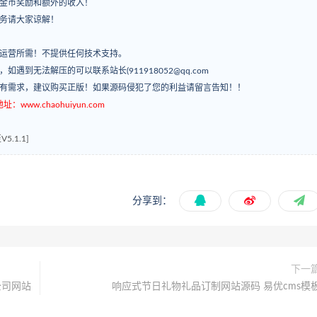
有金币奖励和额外的收入！
服务请大家谅解！
常运营所需！不提供任何技术支持。
’，如遇到无法解压的可以联系站长(911918052@qq.com
如有需求，建议购买正版！如果源码侵犯了您的利益请留言告知！！
ww.chaohuiyun.com
5.1.1]
分享到：
下一
公司网站
响应式节日礼物礼品订制网站源码 易优cms模