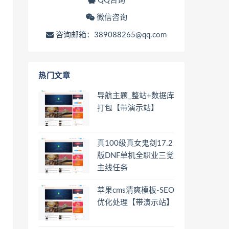
QQ咨询
微信咨询
咨询邮箱：389088265@qq.com
热门文章
导航主题_整站+数据库
打包【带演示站】
真100级真女鬼剑17.2
版DNF单机全职业三觉
主线任务
苹果cms清爽模板-SEO
优化处理【带演示站】