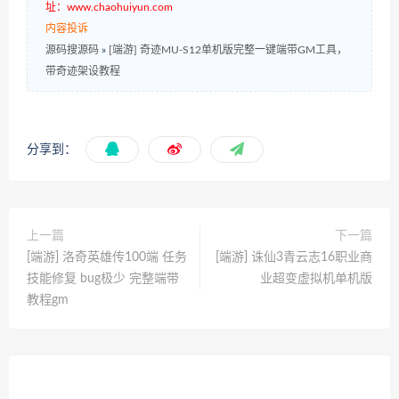
址：www.chaohuiyun.com
内容投诉
源码搜源码
»
[端游] 奇迹MU-S12单机版完整一键端带GM工具，
带奇迹架设教程
分享到：
上一篇
下一篇
[端游] 洛奇英雄传100端 任务
[端游] 诛仙3青云志16职业商
技能修复 bug极少 完整端带
业超变虚拟机单机版
教程gm