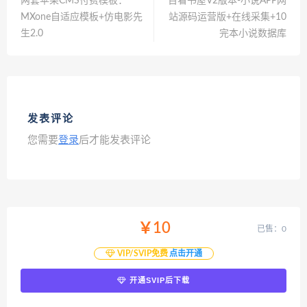
两套苹果CMS付费模板：
百看书屋V2版本-小说APP网
MXone自适应模板+仿电影先
站源码运营版+在线采集+10
生2.0
完本小说数据库
发表评论
您需要
登录
后才能发表评论
￥10
已售：0
VIP/SVIP免费
点击开通
开通SVIP后下载