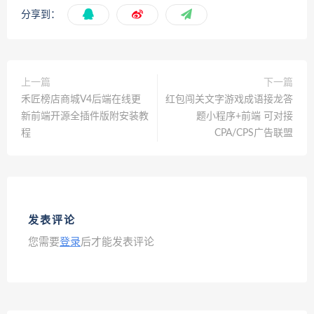
分享到：
上一篇
下一篇
禾匠榜店商城V4后端在线更
红包闯关文字游戏成语接龙答
新前端开源全插件版附安装教
题小程序+前端 可对接
程
CPA/CPS广告联盟
发表评论
您需要
登录
后才能发表评论