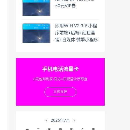
50元VIP卷
即用WIFI V2.3.9 小程
序前端+后端+红包营
销+自媒体 微擎小程序
手机电话流量卡
0元包邮到家-官方+正规营业厅可查
立即办理
«
2026年7月
»
一
二
三
四
五
六
日