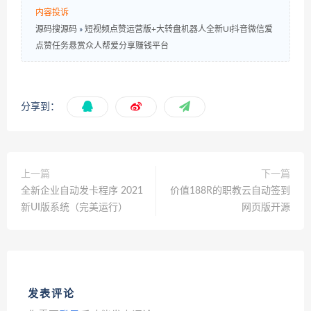
内容投诉
源码搜源码
»
短视频点赞运营版+大转盘机器人全新UI抖音微信爱
点赞任务悬赏众人帮爱分享赚钱平台
分享到：
上一篇
下一篇
全新企业自动发卡程序 2021
价值188R的职教云自动签到
新UI版系统（完美运行）
网页版开源
发表评论