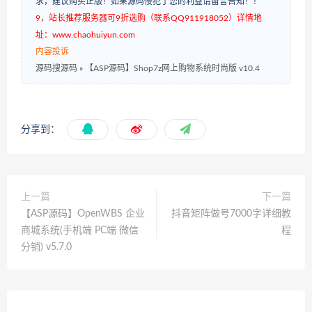
求，建议购买正版！如果源码侵犯了您的利益请留言告知！！
9，站长推荐服务器可9折选购（联系QQ911918052）详情地
址：www.chaohuiyun.com
内容投诉
源码搜源码
»
【ASP源码】Shop7z网上购物系统时尚版 v10.4
分享到：
上一篇
下一篇
【ASP源码】OpenWBS 企业
抖音矩阵做号7000字详细教
商城系统(手机端 PC端 微信
程
分销) v5.7.0