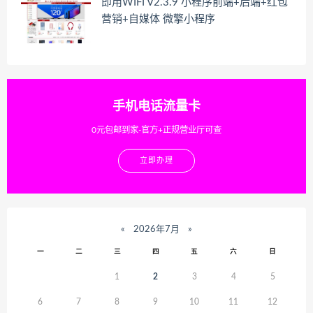
即用WIFI V2.3.9 小程序前端+后端+红包
营销+自媒体 微擎小程序
手机电话流量卡
0元包邮到家-官方+正规营业厅可查
立即办理
«
2026年7月
»
一
二
三
四
五
六
日
1
2
3
4
5
6
7
8
9
10
11
12